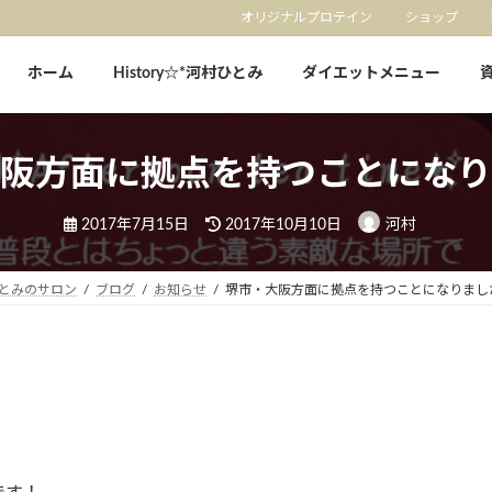
オリジナルプロテイン
ショップ
ホーム
History☆*河村ひとみ
ダイエットメニュー
阪方面に拠点を持つことになり
最
2017年7月15日
2017年10月10日
河村
終
更
新
日
とみのサロン
ブログ
お知らせ
堺市・大阪方面に拠点を持つことになりまし
時
: