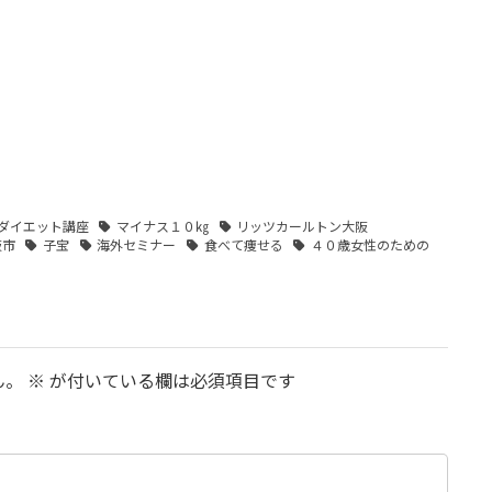
ダイエット講座
マイナス１０㎏
リッツカールトン大阪
阪市
子宝
海外セミナー
食べて痩せる
４０歳女性のための
ん。
※
が付いている欄は必須項目です