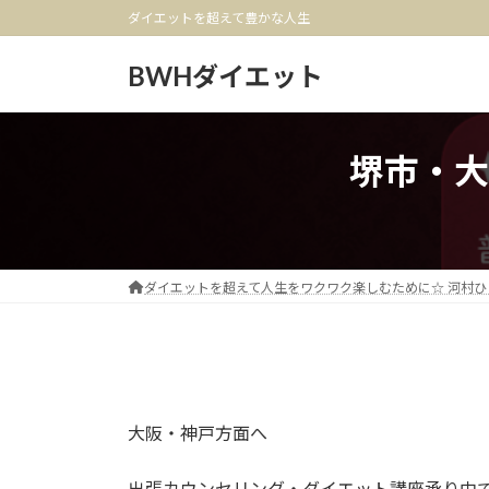
コ
ナ
ダイエットを超えて豊かな人生
ン
ビ
テ
ゲ
BWHダイエット
ン
ー
ツ
シ
へ
ョ
堺市・大
ス
ン
キ
に
ッ
移
プ
動
ダイエットを超えて人生をワクワク楽しむために☆ 河村ひ
大阪・神戸方面へ