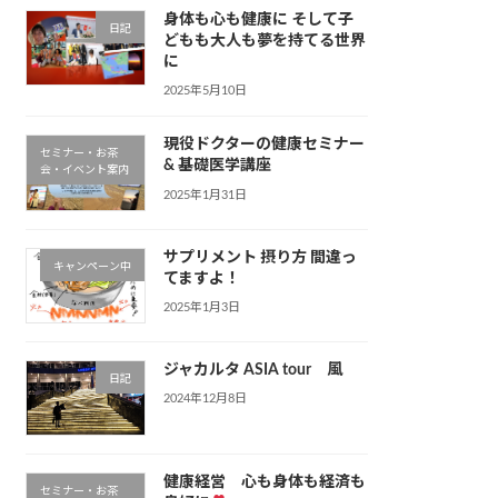
身体も心も健康に そして子
日記
どもも大人も夢を持てる世界
に
2025年5月10日
現役ドクターの健康セミナー
セミナー・お茶
& 基礎医学講座
会・イベント案内
2025年1月31日
サプリメント 摂り方 間違っ
キャンペーン中
てますよ！
2025年1月3日
ジャカルタ ASIA tour 風
日記
2024年12月8日
健康経営 心も身体も経済も
セミナー・お茶