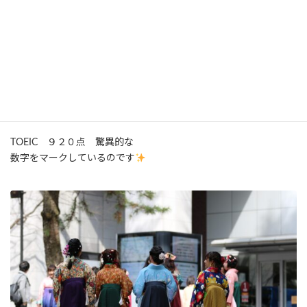
しかし！
息子も 娘も
高校では特別進学コースに進み
娘は、大学では成績TOPで留学！！
TOEIC ９２０点 驚異的な
数字をマークしているのです