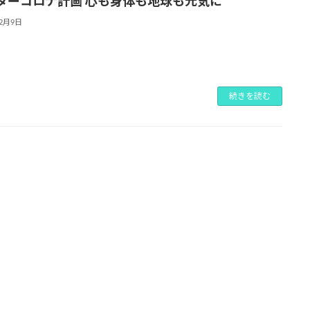
ターコロナ計画 心も身体も地球も元気に
12月9日
続きを読む