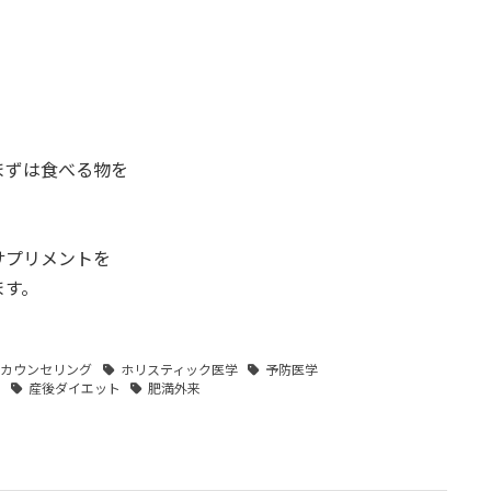
まずは食べる物を
、
サプリメントを
ます。
ェカウンセリング
ホリスティック医学
予防医学
防
産後ダイエット
肥満外来