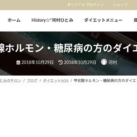
オリジナルプロテイン
ショップ
ホーム
History☆*河村ひとみ
ダイエットメニュー
腺ホルモン・糖尿病の方のダイ
最
2018年10月29日
2018年10月29日
河村
終
更
新
日
とみのサロン
ブログ
ダイエットSOS
甲状腺ホルモン・糖尿病の方のダイエ
時
: