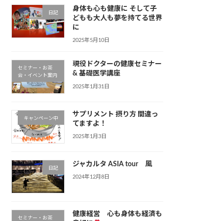
身体も心も健康に そして子
日記
どもも大人も夢を持てる世界
に
2025年5月10日
現役ドクターの健康セミナー
セミナー・お茶
& 基礎医学講座
会・イベント案内
2025年1月31日
サプリメント 摂り方 間違っ
キャンペーン中
てますよ！
2025年1月3日
ジャカルタ ASIA tour 風
日記
2024年12月8日
健康経営 心も身体も経済も
セミナー・お茶