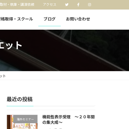
取材・執筆・講演依頼
アクセス
資格取得・スクール
ブログ
お問い合わせ
エット
ット
最近の投稿
機能性表示受理 〜２０年間
海外セミナー
の集大成〜