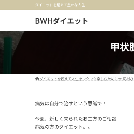
コ
ナ
ダイエットを超えて豊かな人生
ン
ビ
テ
ゲ
BWHダイエット
ン
ー
ツ
シ
へ
ョ
甲状
ス
ン
キ
に
ッ
移
プ
動
ダイエットを超えて人生をワクワク楽しむために☆ 河村ひ
病気は自分で治すという意識で！
今週、新しく来られたお二方のご相談
病気の方のダイエット。。