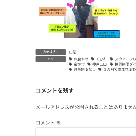
カテゴリー
日記
タグ
お腹やせ
くびれ
スウィーツO
宝塚市
神戸三田
糖質制限ダ
食事制限なし
３カ月で生まれ変
コメントを残す
メールアドレスが公開されることはありませ
コメント
※