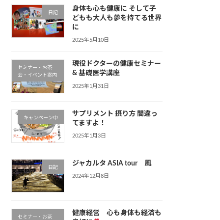
身体も心も健康に そして子
日記
どもも大人も夢を持てる世界
に
2025年5月10日
現役ドクターの健康セミナー
セミナー・お茶
& 基礎医学講座
会・イベント案内
2025年1月31日
サプリメント 摂り方 間違っ
キャンペーン中
てますよ！
2025年1月3日
ジャカルタ ASIA tour 風
日記
2024年12月8日
健康経営 心も身体も経済も
セミナー・お茶