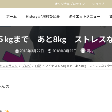
オリジナルプロテイン
ショップ
ホーム
History☆*河村ひとみ
ダイエットメニュー
５kgまで あと8kg ストレス
最
2018年3月22日
2018年3月22日
河村
終
更
新
日
とみのサロン
ブログ
日記
マイナス４５kgまで あと8kg ストレスなくや
時
:
ゃんの