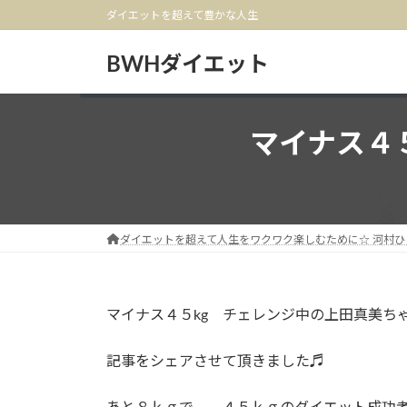
コ
ナ
ダイエットを超えて豊かな人生
ン
ビ
テ
ゲ
BWHダイエット
ン
ー
ツ
シ
へ
ョ
マイナス４
ス
ン
キ
に
ッ
移
プ
動
ダイエットを超えて人生をワクワク楽しむために☆ 河村ひ
マイナス４５kg チェレンジ中の上田真美ち
記事をシェアさせて頂きました♬