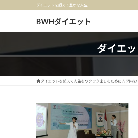
コ
ナ
ダイエットを超えて豊かな人生
ン
ビ
テ
ゲ
BWHダイエット
ン
ー
ツ
シ
へ
ョ
ダイエットセ
ス
ン
キ
に
ッ
移
プ
動
ダイエットを超えて人生をワクワク楽しむために☆ 河村ひ