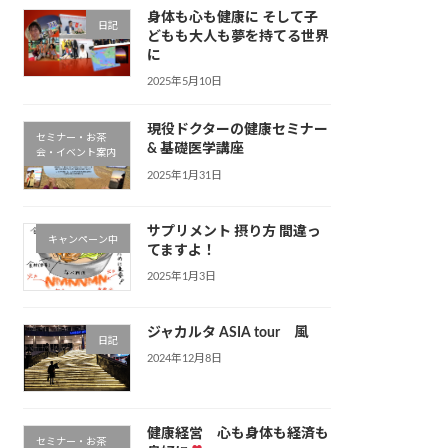
身体も心も健康に そして子
日記
どもも大人も夢を持てる世界
に
2025年5月10日
現役ドクターの健康セミナー
セミナー・お茶
& 基礎医学講座
会・イベント案内
2025年1月31日
サプリメント 摂り方 間違っ
キャンペーン中
てますよ！
2025年1月3日
ジャカルタ ASIA tour 風
日記
2024年12月8日
健康経営 心も身体も経済も
セミナー・お茶