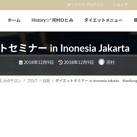
オリジナルプロテイン
ショップ
ホーム
History☆*河村ひとみ
ダイエットメニュー
ミナー in Inonesia Jakarta 
最
2018年12月9日
2018年12月9日
河村
終
更
新
日
とみのサロン
ブログ
日記
ダイエットセミナー in Inonesia Jakarta Bandun
時
: