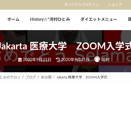
オリジナルプロテイン
ショップ
ホーム
History☆*河村ひとみ
ダイエットメニュー
Jakarta 医療大学 ZOOM入学
最
2020年9月21日
2020年9月21日
河村
終
更
新
日
とみのサロン
ブログ
未分類
Jakarta 医療大学 ZOOM入学式
時
: