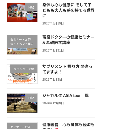
身体も心も健康に そして子
日記
どもも大人も夢を持てる世界
に
2025年5月10日
現役ドクターの健康セミナー
セミナー・お茶
& 基礎医学講座
会・イベント案内
2025年1月31日
サプリメント 摂り方 間違っ
キャンペーン中
てますよ！
2025年1月3日
ジャカルタ ASIA tour 風
日記
2024年12月8日
健康経営 心も身体も経済も
セミナー・お茶