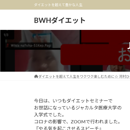
コ
ナ
ダイエットを超えて豊かな人生
ン
ビ
テ
ゲ
BWHダイエット
ン
ー
ツ
シ
へ
ョ
ス
ン
キ
に
ッ
移
プ
動
ダイエットを超えて人生をワクワク楽しむために☆ 河村ひ
今日は、いつもダイエットセミナーで
お世話になっているジャカルタ医療大学の
入学式でした。
コロナの影響で、ZOOMで行われました。
『やる気を起こさせるスピーチ』