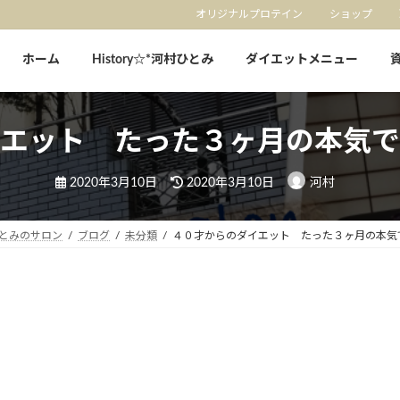
オリジナルプロテイン
ショップ
ホーム
History☆*河村ひとみ
ダイエットメニュー
エット たった３ヶ月の本気で
最
2020年3月10日
2020年3月10日
河村
終
更
新
日
とみのサロン
ブログ
未分類
４０才からのダイエット たった３ヶ月の本気
時
: