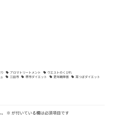
取り
アロマトリートメント
ウエストのくびれ
シュ
三田市
堺市ダイエット
更年期障害
耳つぼダイエット
ん。
※
が付いている欄は必須項目です