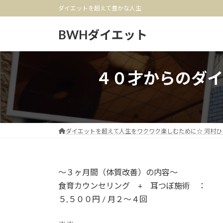
コ
ナ
ダイエットを超えて豊かな人生
ン
ビ
テ
ゲ
BWHダイエット
ン
ー
ツ
シ
へ
ョ
４０才からのダイ
ス
ン
キ
に
ッ
移
プ
動
ダイエットを超えて人生をワクワク楽しむために☆ 河村ひ
〜３ヶ月間（体質改善）の内容〜
食育カウンセリング + 耳つぼ施術 ：
５,５００円 / 月２〜４回