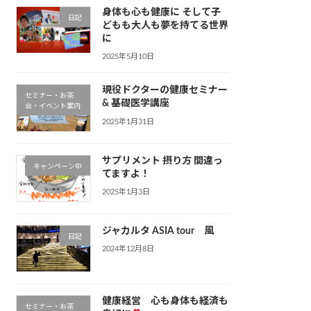
身体も心も健康に そして子
日記
どもも大人も夢を持てる世界
に
2025年5月10日
現役ドクターの健康セミナー
セミナー・お茶
& 基礎医学講座
会・イベント案内
2025年1月31日
サプリメント 摂り方 間違っ
キャンペーン中
てますよ！
2025年1月3日
ジャカルタ ASIA tour 風
日記
2024年12月8日
健康経営 心も身体も経済も
セミナー・お茶