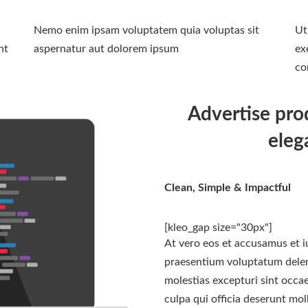
Nemo enim ipsam voluptatem quia voluptas sit
Ut
nt
aspernatur aut dolorem ipsum
ex
co
Advertise pro
eleg
Clean, Simple & Impactful
[kleo_gap size="30px"]
At vero eos et accusamus et i
praesentium voluptatum deleni
molestias excepturi sint occae
culpa qui officia deserunt moll