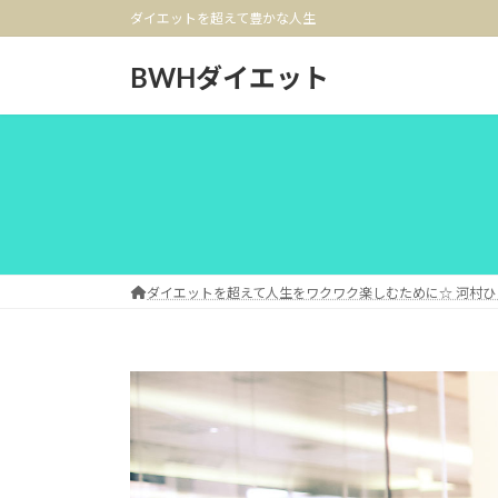
コ
ナ
ダイエットを超えて豊かな人生
ン
ビ
テ
ゲ
BWHダイエット
ン
ー
ツ
シ
へ
ョ
ス
ン
キ
に
ッ
移
プ
動
ダイエットを超えて人生をワクワク楽しむために☆ 河村ひ