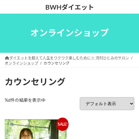
コ
ナ
BWHダイエット
ン
ビ
テ
ゲ
ン
ー
ツ
シ
オンラインショップ
へ
ョ
ス
ン
キ
に
ッ
移
ダイエットを超えて人生をワクワク楽しむために☆ 河村ひとみのサロン
プ
動
オンラインショップ
カウンセリング
カウンセリング
%d件の結果を表示中
SALE!