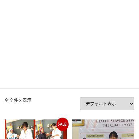
コ
ナ
BWHダイエット
ン
ビ
テ
ゲ
ン
ー
ツ
シ
オンラインショップ
へ
ョ
ス
ン
キ
に
ッ
移
ダイエットを超えて人生をワクワク楽しむために☆ 河村ひとみのサロン
プ
動
オンラインショップ
ダイエット
ダイエット
全 9 件を表示
SALE!