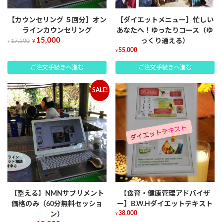
【カウンセリング ５回分】オン
【ダイエットメニュー】忙しい
ラインカウンセリング
あなたへ！ゆったりコース（ゆ
15,000
17,500
っくり通える）
¥
¥
55,000
¥
ご注文手続きへ進む
ご注文手続きへ進む
SALE!
【整える】NMNサプリメント
【食育・健康管理アドバイザ
価格のみ（60分無料セッショ
ー】B.W.Hダイエットテキスト
38,000
ン）
¥