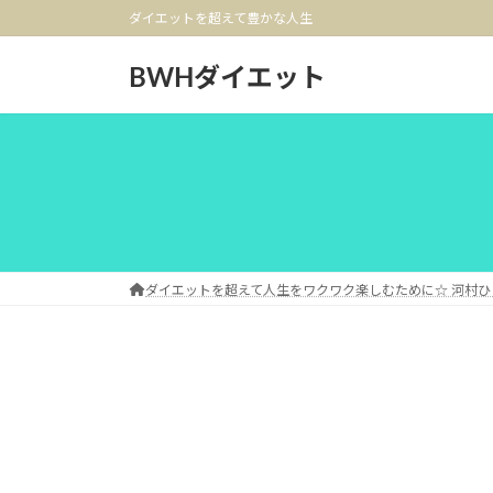
コ
ナ
ダイエットを超えて豊かな人生
ン
ビ
テ
ゲ
BWHダイエット
ン
ー
ツ
シ
へ
ョ
ス
ン
キ
に
ッ
移
プ
動
ダイエットを超えて人生をワクワク楽しむために☆ 河村ひ